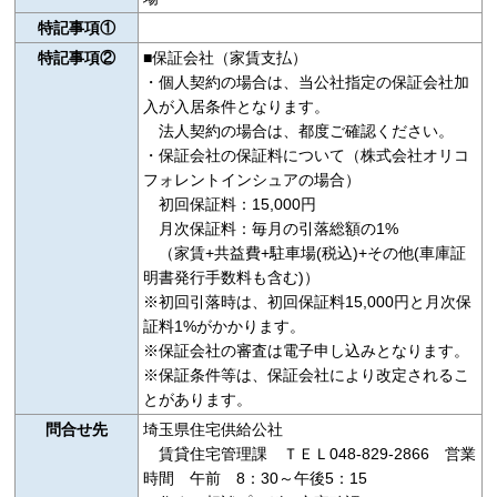
特記事項①
特記事項②
■保証会社（家賃支払）
・個人契約の場合は、当公社指定の保証会社加
入が入居条件となります。
法人契約の場合は、都度ご確認ください。
・保証会社の保証料について（株式会社オリコ
フォレントインシュアの場合）
初回保証料：15,000円
月次保証料：毎月の引落総額の1%
（家賃+共益費+駐車場(税込)+その他(車庫証
明書発行手数料も含む)）
※初回引落時は、初回保証料15,000円と月次保
証料1%がかかります。
※保証会社の審査は電子申し込みとなります。
※保証条件等は、保証会社により改定されるこ
とがあります。
問合せ先
埼玉県住宅供給公社
賃貸住宅管理課 ＴＥＬ048-829-2866 営業
時間 午前 8：30～午後5：15