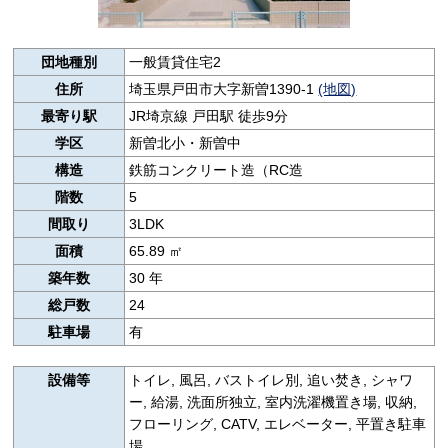
団地種別
一般賃貸住宅2
住所
埼玉県戸田市大字新曽1390-1
(地図)
最寄り駅
JR埼京線 戸田駅 徒歩9分
学区
新曽北小・新曽中
構造
鉄筋コンクリート造（RC造
階数
5
間取り
3LDK
面積
65.89 ㎡
築年数
30 年
総戸数
24
駐車場
有
設備等
トイレ, 風呂, バストイレ別, 追い焚き, シャワ
ー, 給湯, 洗面所独立, 室内洗濯機置き場, 収納,
フローリング, CATV, エレベーター, 平置き駐車
場