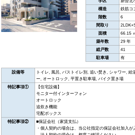
学区
新曽北
構造
鉄筋コ
階数
6
間取り
2LDK+
面積
66.15 
築年数
29 年
総戸数
41
駐車場
有
設備等
トイレ, 風呂, バストイレ別, 追い焚き, シャワー, 給湯
ー, オートロック, 平置き駐車場, バイク置き場
特記事項①
【住宅設備】
モニター付インターフォン
オートロック
追炊き機能
宅配ボックス
特記事項②
■保証会社（家賃支払）
・個人契約の場合は、当公社指定の保証会社加入が
法人契約の場合は、都度ご確認ください。