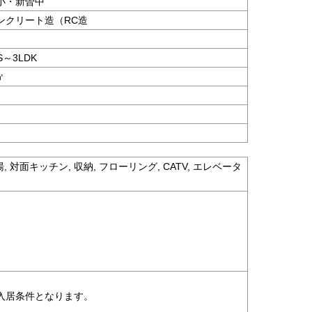
小・新曽中
ンクリート造（RC造
S～3LDK
㎡
, 対面キッチン, 収納, フローリング, CATV, エレベータ
入居条件となります。