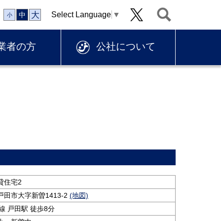
大
Select Language
▼
中
小
業者の方
公社について
貸住宅2
田市大字新曽1413-2
(地図)
線 戸田駅 徒歩8分