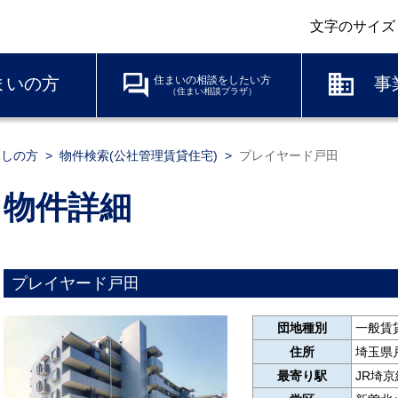
文字のサイズ
まいの方
住まいの相談をしたい方
事
（住まい相談プラザ）
探しの方
物件検索(公社管理賃貸住宅)
プレイヤード戸田
物件詳細
プレイヤード戸田
団地種別
一般賃
住所
埼玉県戸
最寄り駅
JR埼京