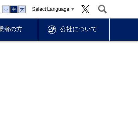
大
Select Language
▼
中
小
業者の方
公社について