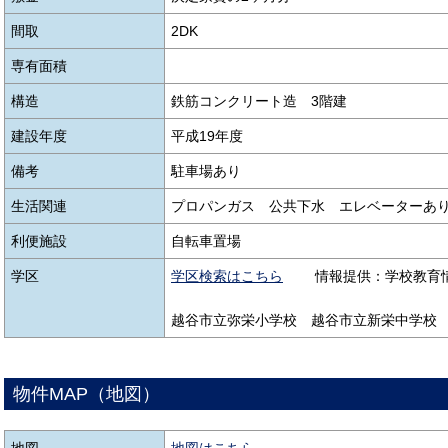
間取
2DK
専有面積
構造
鉄筋コンクリート造 3階建
建設年度
平成19年度
備考
駐車場あり
生活関連
プロパンガス 公共下水 エレベーター
利便施設
自転車置場
学区
学区検索はこちら
情報提供：学校教育情報サ
越谷市立弥栄小学校 越谷市立新栄中学校
物件MAP（地図）
地図
地図はこちら