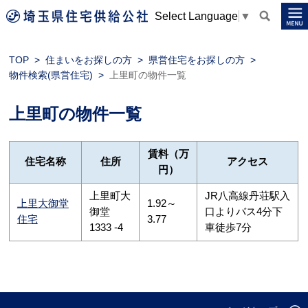
Select Language
▼
TOP
住まいをお探しの方
県営住宅をお探しの方
物件検索(県営住宅)
上里町
の物件一覧
上里町の物件一覧
賃料（万
住宅名称
住所
アクセス
円）
上里町大
JR八高線丹荘駅入
上里大御堂
1.92～
御堂
口よりバス4分下
住宅
3.77
1333 -4
車徒歩7分