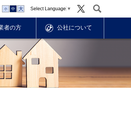
大
Select Language
▼
中
小
業者の方
公社について