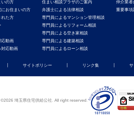
まいの方
住まい相談プラザのご案内
仲介業者
宅にお住まいの方
弁護士による法律相談
重要事項
された方
専門員によるマンション管理相談
ー
専門員によるリフォーム相談
専門員による空き家相談
対応動画
専門員による建築相談
ル対応動画
専門員によるローン相談
サイトポリシー
リンク集
サ
ht ©2026 埼玉県住宅供給公社. All right reserved.